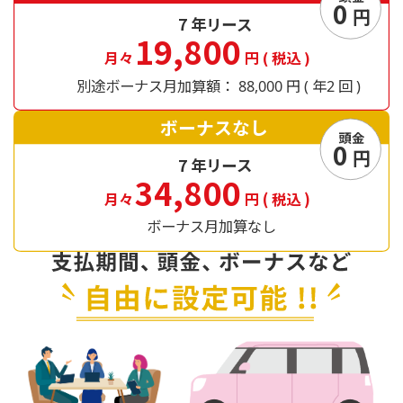
0
円
7
年リース
19,800
月々
円
(
税込
)
別途ボーナス月加算額：
円
年
回
88,000
(
2
)
ボーナスなし
頭金
0
円
7
年リース
34,800
月々
円
(
税込
)
ボーナス月加算なし