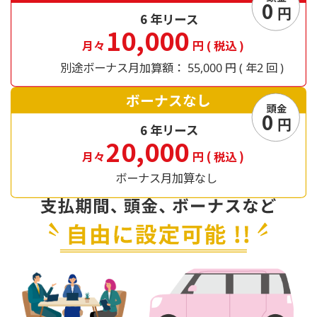
0
円
6
年リース
10,000
月々
円
(
税込
)
別途ボーナス月加算額：
円
年
回
55,000
(
2
)
ボーナスなし
頭金
0
円
6
年リース
20,000
月々
円
(
税込
)
ボーナス月加算なし