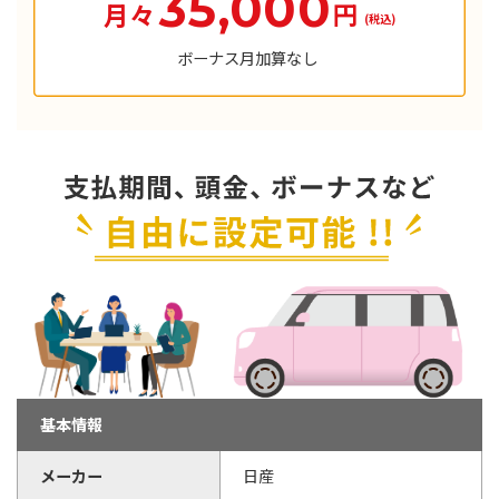
35,000
円
月々
(税込)
ボーナス月加算なし
基本情報
メーカー
日産