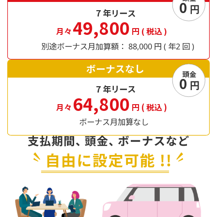
0
円
7
年リース
49,800
月々
円
(
税込
)
別途ボーナス月加算額：
円
年
回
88,000
(
2
)
ボーナスなし
頭金
0
円
7
年リース
64,800
月々
円
(
税込
)
ボーナス月加算なし