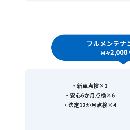
フルメンテナ
2,000
新車点検×2
安心6か月点検×6
法定12か月点検×4