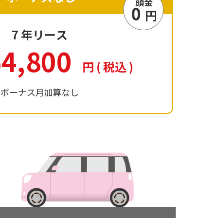
頭金
0
円
7
年リース
64,800
円
(
税込
)
ボーナス月加算なし