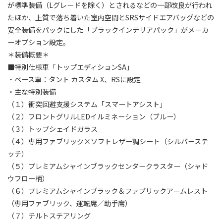
が標準装備（Lグレードを除く）とされるなどの一部改良が行われ
たほか、上質で落ち着いた室内空間とSRSサイドエアバッグなどの
安全装備をパックにした「ブラックインテリアパック」がメーカ
ーオプション設定。
＊装備概要＊
■特別仕様車「トップエディションSA」
・ベース車：タント カスタム X、RSに設定
・主な特別装備
（１）衝突回避支援システム「スマートアシスト」
（２）フロントグリルLEDイルミネーション（ブルー）
（３）トップシェイドガラス
（４）専用ファブリック×ソフトレザー調シート（シルバーステ
ッチ）
（５）プレミアムシャインブラックセンタークラスター（シャド
ウフロー柄）
（６）プレミアムシャインブラック＆ファブリックアームレスト
（専用ファブリック、運転席／助手席）
（７）チルトステアリング