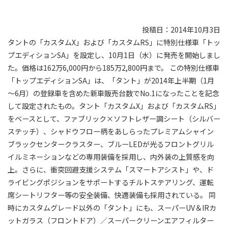
投稿日：2014年10月3日
タントの「カスタムX」および「カスタムRS」に特別仕様車「トッ
プエディションSA」を設定し、10月1日（水）に発売を開始しまし
た。価格は162万6,000円から185万2,800円まで。 この特別仕様車
「トップエディションSA」は、「タント」が2014年上半期（1月
～6月）の登録車を含めた新車販売台数でNo.1になったことを記念
して設定されたもの。タント「カスタムX」および「カスタムRS」
をベースとして、ファブリック×ソフトレザー調シート（シルバー
ステッチ）、シャドウフロー柄をあしらったプレミアムシャイン
ブラックセンタークラスター、ブルーLEDが光るフロントグリル
イルミネーションなどの専用装備を採用し、内外装の上質感を向
上。さらに、衝突回避支援システム「スマートアシスト」や、ド
ライビングポジションをサポートするチルトステアリング、運転
席シートリフター等の安全装備、快適装備も採用されている。 同
時にカスタムグレード以外の「タント」にも、スーパーUV＆IRカ
ットガラス（フロントドア）／スーパークリーンエアフィルター