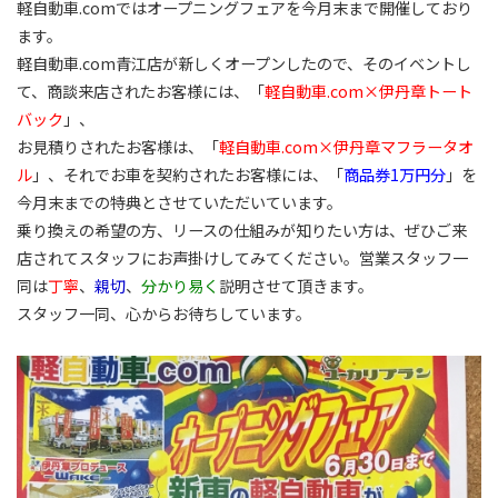
軽自動車.comではオープニングフェアを今月末まで開催しており
ます。
軽自動車.com青江店が新しくオープンしたので、そのイベントし
て、商談来店されたお客様には、「
軽自動車.com×伊丹章トート
バック
」、
お見積りされたお客様は、「
軽自動車.com×伊丹章マフラータオ
ル
」、それでお車を契約されたお客様には、「
商品券1万円分
」を
今月末までの特典とさせていただいています。
乗り換えの希望の方、リースの仕組みが知りたい方は、ぜひご来
店されてスタッフにお声掛けしてみてください。営業スタッフ一
同は
丁寧
、
親切
、
分かり易く
説明させて頂きます。
スタッフ一同、心からお待ちしています。