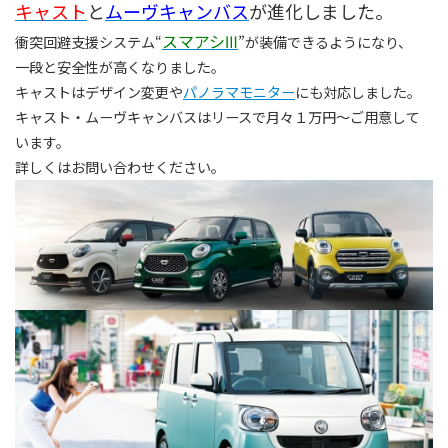
キャスト
と
ムーヴキャンバス
が進化しました。
スマアシⅢ
衝突回避支援システム“
”が装備できるようになり、
一段と安全性が高くなりました。
キャストはデザイン変更や
パノラマモニター
にも対応しました。
キャスト・ムーヴキャンバスはリースで月々１万円～ご用意して
います。
詳しくはお問い合わせください。