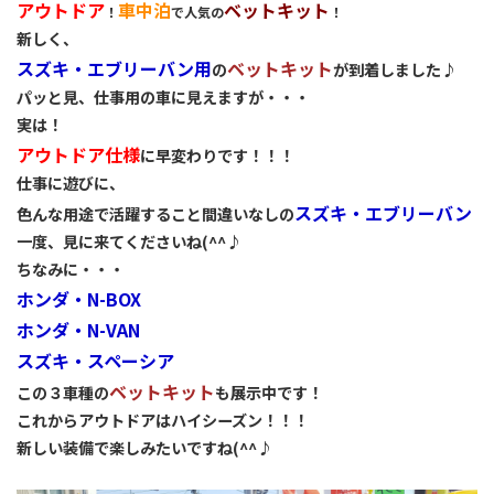
アウトドア
車中泊
ベットキット
！
で人気の
！
新しく、
スズキ・エブリーバン用
ベットキット
の
が到着しました♪
パッと見、仕事用の車に見えますが・・・
実は！
アウトドア仕様
に早変わりです！！！
仕事に遊びに、
スズキ・エブリーバン
色んな用途で活躍すること間違いなしの
一度、見に来てくださいね(^^♪
ちなみに・・・
ホンダ・N-BOX
ホンダ・N-VAN
スズキ・スペーシア
ベットキット
この３車種の
も展示中です！
これからアウトドアはハイシーズン！！！
新しい装備で楽しみたいですね(^^♪