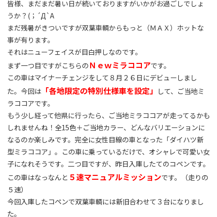
皆様、まだまだ暑い日が続いておりますがいかがお過ごしでしょ
うか？(；´Д`A
まだ残暑がきついですが双葉車輌からもっと（ＭＡＸ）ホットな
事が有ります。
それはニューフェイスが目白押しなのです。
Ｎｅｗミラココア
まず一つ目ですがこちらの
です。
この車はマイナーチェンジをして８月２６日にデビューしまし
「各地限定の特別仕様車を設定」
た。今回は
して、ご当地ミ
ラココアです。
もう少し経って他県に行ったら、ご当地ミラココアが走ってるかも
しれませんね！全15色＋ご当地カラー、どんなバリエーションに
なるのか楽しみです。完全に女性目線の車となった「ダイハツ新
型ミラココア」。この車に乗っているだけで、オシャレで可愛い女
子になれそうです。
二つ目ですが、昨日入庫したてのコペンです。
５速マニュアルミッション
この車はなっなんと
です。（走りの
５速）
今回入庫したコペンで双葉車輌には新旧合わせて３台になりまし
た。