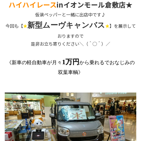
ハイハイレース
inイオンモール倉敷店★
仮装ペッパーと一緒に出店中です♪
新型ムーヴキャンバス
今回も【
★
★
】を展示して
おりますので
是非お立ち寄りください＼（＾◯＾）／
1万円
《新車の軽自動車が月々
から乗れるでおなじみの
双葉車輌》