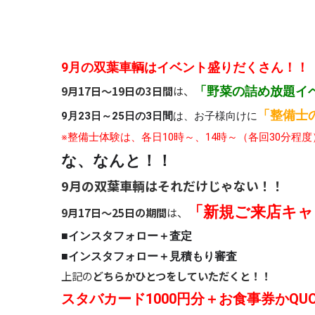
9月の双葉車輌はイベント盛りだくさん！！
9月17日～19日の3日間
は、
「野菜の詰め放題イ
「整備士
9月23日～25日の3日間
は、お子様向けに
※整備士体験は、各日10時～、14時～（各回30分程
な、なんと！！
9月の双葉車輌はそれだけじゃない！！
「新規ご来店キャ
9月17日～25日の期間
は、
■インスタフォロー＋査定
■インスタフォロー＋見積もり審査
上記の
どちらかひとつをしていただくと！！
スタバカード1000円分＋お食事券かQU