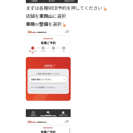
まずは各種WEB予約を押してください
店舗を
東岡山
に選択
車検
or
整備
を選択