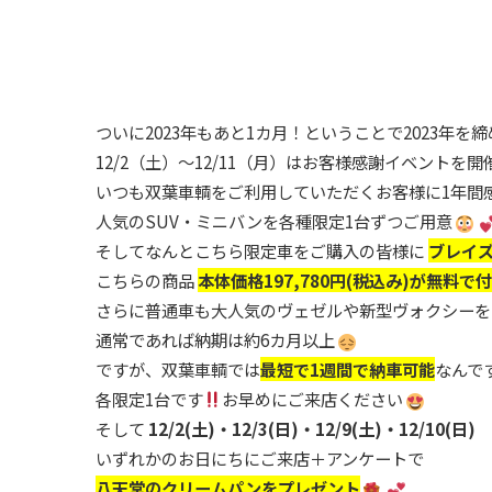
ついに2023年もあと1カ月！ということで2023年
12/2（土）～12/11（月）はお客様感謝イベントを
いつも双葉車輌をご利用していただくお客様に1年間
人気のSUV・ミニバンを各種限定1台ずつご用意
そしてなんとこちら限定車をご購入の皆様に
ブレイズ
こちらの商品
本体価格197,780円(税込み)が無料で
さらに普通車も大人気のヴェゼルや新型ヴォクシーを
通常であれば納期は約6カ月以上
ですが、双葉車輌では
最短で1週間で納車可能
なんで
各限定1台です
お早めにご来店ください
そして
12/2(土)・12/3(日)・12/9(土)・12/10(日)
いずれかのお日にちにご来店＋アンケートで
八天堂のクリームパンをプレゼント