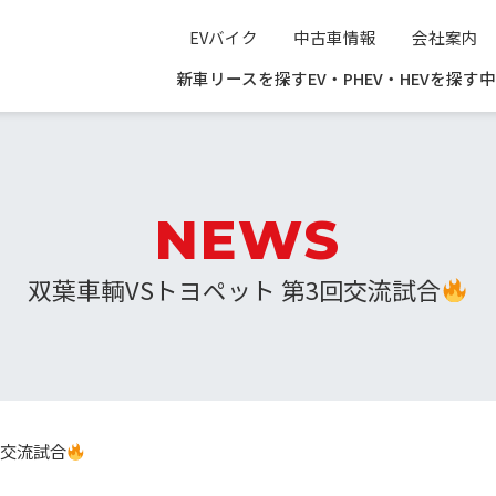
EVバイク
中古車情報
会社案内
新車リースを探す
EV・PHEV・HEVを探す
中
NEWS
双葉車輌VSトヨペット 第3回交流試合
回交流試合