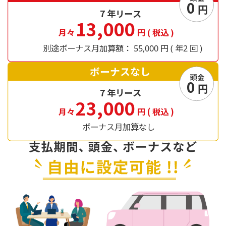
0
円
7
年リース
13,000
月々
円
(
税込
)
別途ボーナス月加算額：
円
年
回
55,000
(
2
)
ボーナスなし
頭金
0
円
7
年リース
23,000
月々
円
(
税込
)
ボーナス月加算なし