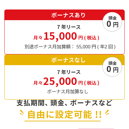
ボーナスあり
頭金
0
円
7
年リース
15,000
月々
円
(
税込
)
別途ボーナス月加算額：
円
年
回
55,000
(
2
)
ボーナスなし
頭金
0
円
7
年リース
25,000
月々
円
(
税込
)
ボーナス月加算なし