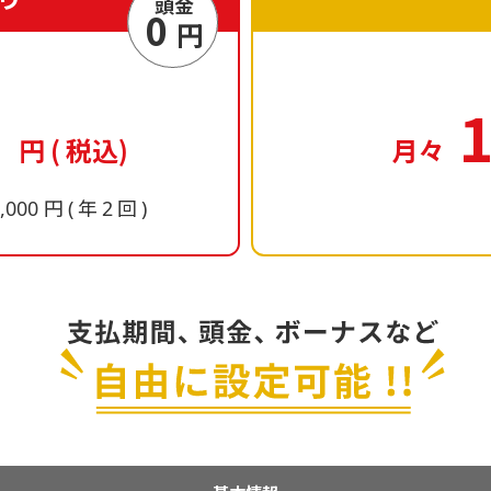
頭金
0
円
ス
円
(
税込
)
月々
円
年
回
5,000
(
2
)