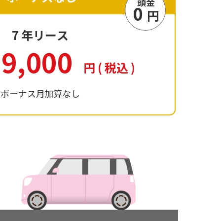
頭金
0
円
7
年リース
19,000
円
(
税込
)
ボーナス月加算なし