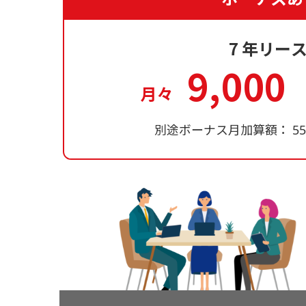
7
年リー
9,000
月々
別途ボーナス月加算額：
5